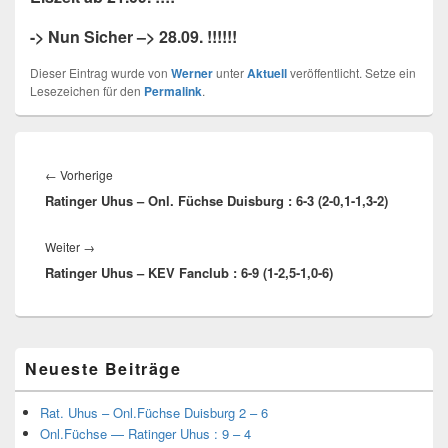
-> Nun Sicher –> 28.09. !!!!!!
Dieser Eintrag wurde von
Werner
unter
Aktuell
veröffentlicht. Setze ein
Lesezeichen für den
Permalink
.
Beitragsnavigation
Vorheriger
←
Vorherige
Ratinger Uhus – Onl. Füchse Duisburg : 6-3 (2-0,1-1,3-2)
Beitrag:
Nächster
Weiter
→
Ratinger Uhus – KEV Fanclub : 6-9 (1-2,5-1,0-6)
Beitrag:
Primärer
Neueste Beiträge
Seitenleisten-
Widgetbereich
Rat. Uhus – Onl.Füchse Duisburg 2 – 6
Onl.Füchse — Ratinger Uhus : 9 – 4