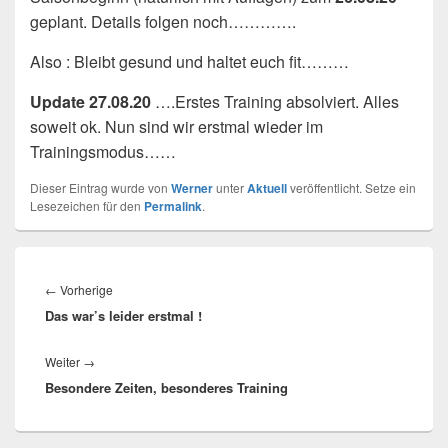
geplant. Details folgen noch………….
Also : Bleibt gesund und haltet euch fit………
Update 27.08.20
….Erstes Training absolviert. Alles
soweit ok. Nun sind wir erstmal wieder im
Trainingsmodus……
Dieser Eintrag wurde von
Werner
unter
Aktuell
veröffentlicht. Setze ein
Lesezeichen für den
Permalink
.
Beitragsnavigation
Vorheriger
←
Vorherige
Das war’s leider erstmal !
Beitrag:
Nächster
Weiter
→
Besondere Zeiten, besonderes Training
Beitrag: