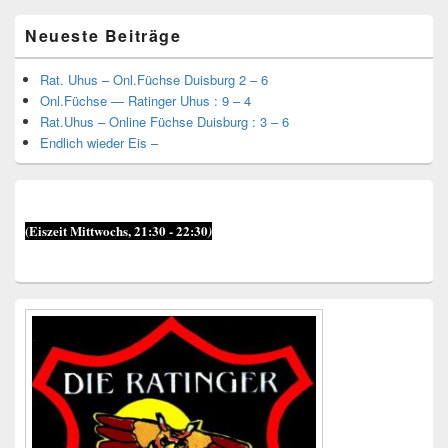
Primärer
Neueste Beiträge
Seitenleisten-
Widgetbereich
Rat. Uhus – Onl.Füchse Duisburg 2 – 6
Onl.Füchse — Ratinger Uhus : 9 – 4
Rat.Uhus – Online Füchse Duisburg : 3 – 6
Endlich wieder Eis –
(Eiszeit Mittwochs, 21:30 - 22:30
)